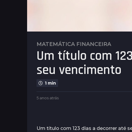
MATEMÁTICA FINANCEIRA
5
Um título com 123
a
n
seu vencimento
o
s
a
1 min
t
r
b
5 anos atrás
2
á
y
a
s
P
n
l
2
o
e
s
a
n
a
Um título com 123 dias a decorrer até
n
u
t