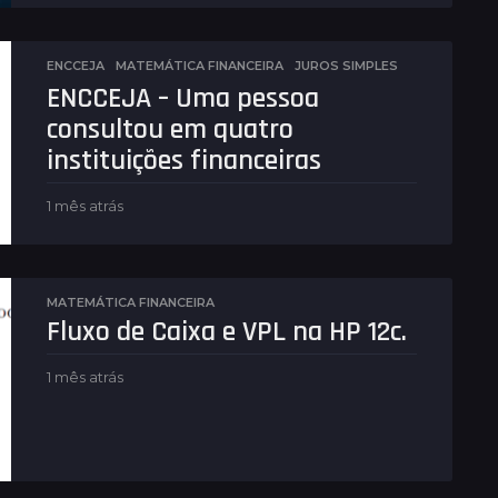
m
a
n
ENCCEJA
,
MATEMÁTICA FINANCEIRA
JUROS SIMPLES
a
ENCCEJA – Uma pessoa
s
a
consultou em quatro
t
instituições financeiras
r
á
s
1 mês atrás
1
m
ê
s
a
MATEMÁTICA FINANCEIRA
t
Fluxo de Caixa e VPL na HP 12c.
r
á
s
1 mês atrás
1
m
ê
s
a
t