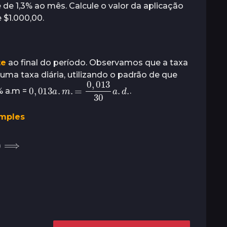
 de 1,3% ao mês. Calcule o valor da aplicação
 $1.000,00.
te
ao final do período. Observamos que a taxa
uma taxa diária, utilizando o padrão de que
0
,
013
a
.
m
.
d
=
.
0
,
013
30
a
.
% a.m =
.
imples
⟹