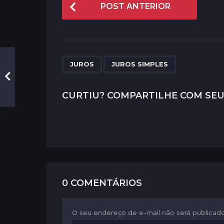
P
POST ANTERIOR
o
s
t
P
,
JUROS
JUROS SIMPLES
a
g
CURTIU? COMPARTILHE COM SEU
i
n
a
t
i
0 COMENTÁRIOS
o
n
O seu endereço de e-mail não será publicado