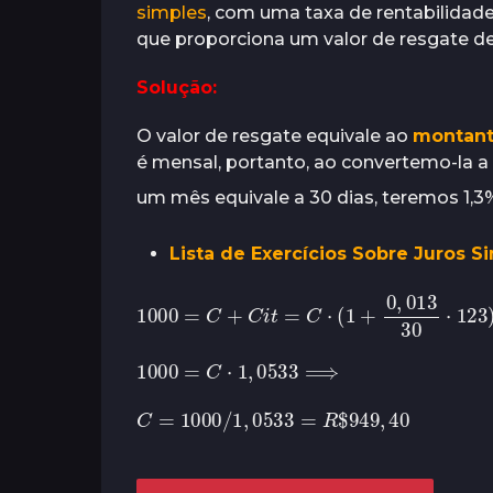
simples
, com uma taxa de rentabilidade
o
s
r
que proporciona um valor de resgate de
á
s
s
a
Solução:
t
r
O valor de resgate equivale ao
montan
á
é mensal, portanto, ao convertemo-la a 
s
um mês equivale a 30 dias, teremos 1,3
Lista de Exercícios Sobre Juros S
1000
=
C
+
C
i
t
=
C
⋅
(
1
+
0
,
013
30
⋅
123
)
1000
=
C
⋅
1
,
0533
⟹
C
=
1000
/
1
,
0533
=
R
$
949
,
40