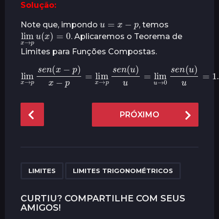
Solução:
t
u
=
x
−
p
r
Note que, impondo
, temos
lim
x
x
)
→
=
0
p
u
(
á
. Aplicaremos o Teorema de
s
Limites para Funções Compostas.
lim
x
→
p
s
e
n
(
x
u
−
p
→
)
0
x
−
s
p
e
=
n
lim
(
u
)
x
u
→
=
1.
p
s
e
n
(
u
)
u
=
lim
P
PRÓXIMO
o
s
t
P
,
a
LIMITES
LIMITES TRIGONOMÉTRICOS
g
i
CURTIU? COMPARTILHE COM SEUS
AMIGOS!
n