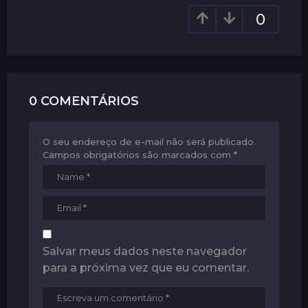
a
0
t
i
o
n
0 COMENTÁRIOS
O seu endereço de e-mail não será publicado.
Campos obrigatórios são marcados com
*
Salvar meus dados neste navegador
para a próxima vez que eu comentar.