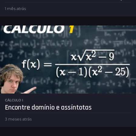
1 mês atrás
1
m
ê
s
a
t
r
á
s
CÁLCULO I
Encontre domínio e assíntotas
3 meses atrás
3
m
e