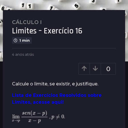
CÁLCULO I
4
Limites – Exercício 16
a
n
1 min
o
s
b
4 anos atrás
4
a
y
a
t
P
n
0
l
r
o
e
s
á
n
a
Calcule o limite, se existir, e justifique.
s
u
t
4
s
r
Lista de Exercícios Resolvidos sobre
a
á
Limites, acesse aqui!
s
n
o
lim
−
x
→
p
)
p
x
−
s
p
e
n
(
x
p
≠
0
,
.
s
a