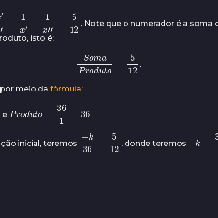
x
′
x
′
⋅
x
”
=
1
x
′
+
1
x
”
=
5
12
. Note que o numerador é a soma d
oduto, isto é:
S
o
m
o
a
=
P
5
12
r
o
.
d
u
t
 por meio da
fórmula
:
P
r
o
d
u
t
o
=
36
1
=
36
e
.
−
k
36
12
=
5
−
k
=
3
ão inicial, teremos
, donde teremos