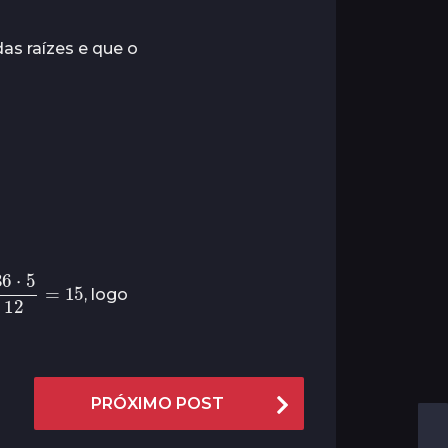
as raízes e que o
6
⋅
5
12
=
15
, logo
PRÓXIMO POST