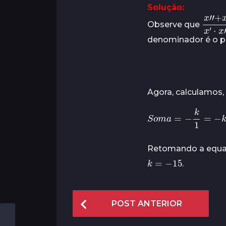
s
Solução:
x
”
+
Observe que
denominador é o pr
Agora, calculamos,
S
o
m
a
=
−
k
1
=
−
k
Retomando a equaç
k
=
−
15
.
P
POST ANTERIOR
o