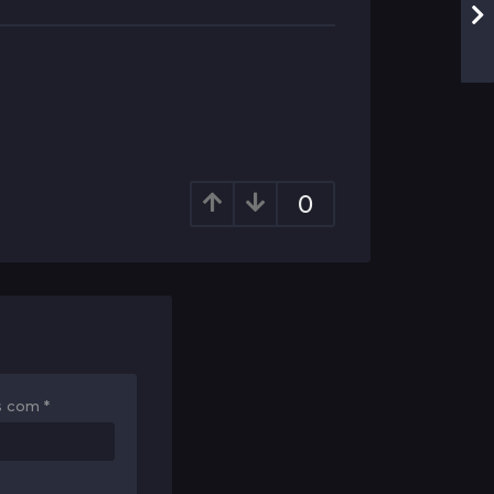
0
os com
*