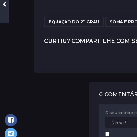
s
t
P
,
EQUAÇÃO DO 2º GRAU
SOMA E PR
a
g
CURTIU? COMPARTILHE COM S
i
n
a
t
i
0 COMENTÁR
o
n
O seu endereço