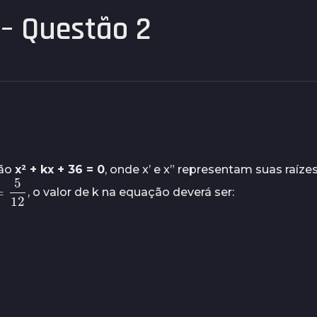
– Questão 2
ção
x² + kx + 36 = 0
, onde x’ e x” representam suas raízes
5
12
, o valor de k na equação deverá ser: