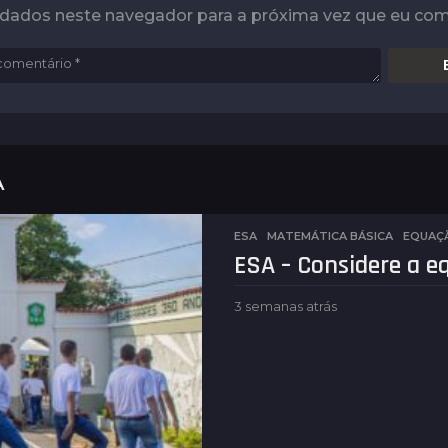
 dados neste navegador para a próxima vez que eu com
A
ESA
,
MATEMÁTICA BÁSICA
EQUAÇÃ
ESA – Considere a e
3 semanas atrás
6
d
i
a
s
a
t
r