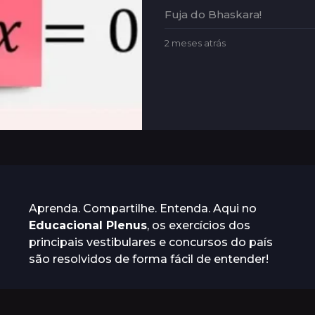
Fuja do Bhaskara!
2 meses atrás
2
m
e
s
e
s
a
t
r
á
s
Aprenda. Compartilhe. Entenda. Aqui no
Educacional Plenus
, os exercícios dos
principais vestibulares e concursos do país
são resolvidos de forma fácil de entender!