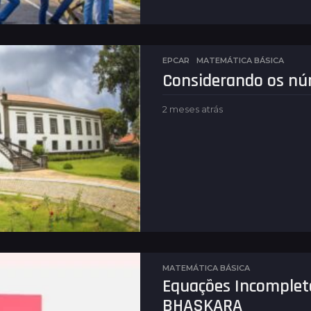
á
s
EPCAR
,
MATEMÁTICA BÁSICA
Considerando os nú
2 meses atrás
2
m
e
s
e
s
a
t
r
á
s
MATEMÁTICA BÁSICA
Equações Incomplet
BHASKARA