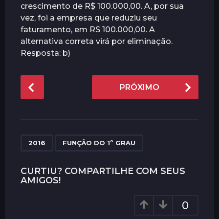
crescimento de R$ 100.000,00. A, por sua
vez, foi a empresa que reduziu seu
faturamento, em RS 100.000,00. A
alternativa correta virá por eliminação.
Resposta: b)
P
PRÓXIMO
o
s
t
P
,
a
2016
FUNÇÃO DO 1º GRAU
g
i
CURTIU? COMPARTILHE COM SEUS
AMIGOS!
n
a
0
t