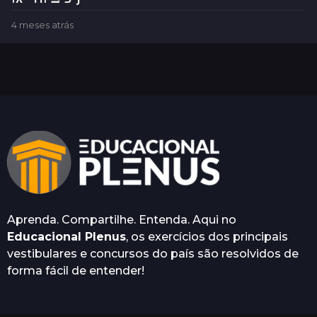
4 meses atrás
4
m
e
s
e
s
a
t
r
á
s
Aprenda. Compartilhe. Entenda. Aqui no
Educacional Plenus
, os exercícios dos principais
vestibulares e concursos do país são resolvidos de
forma fácil de entender!