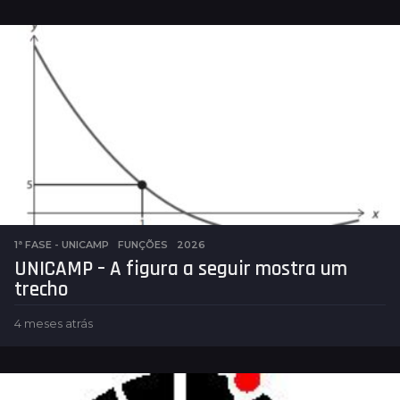
e
s
e
s
a
t
r
á
s
1ª FASE - UNICAMP
,
FUNÇÕES
2026
UNICAMP – A figura a seguir mostra um
trecho
4 meses atrás
4
m
e
s
e