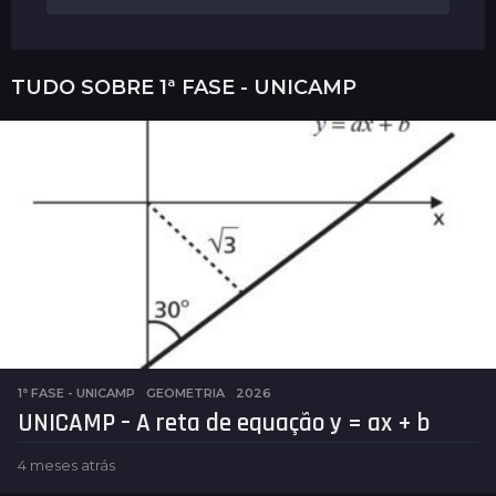
TUDO SOBRE
1ª FASE - UNICAMP
1ª FASE - UNICAMP
,
GEOMETRIA
2026
UNICAMP – A reta de equação y = ax + b
4 meses atrás
4
m