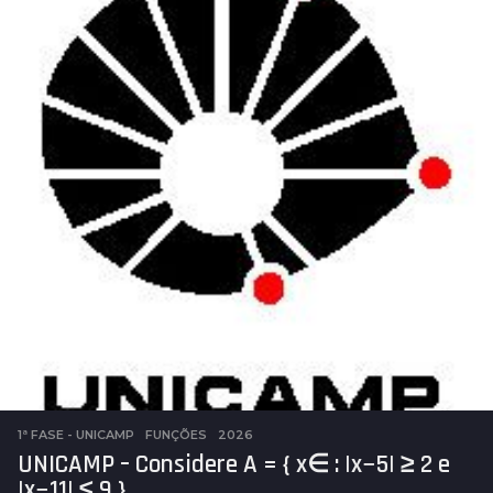
s
a
t
r
á
s
1ª FASE - UNICAMP
,
FUNÇÕES
2026
UNICAMP – Considere A = { x∈ : |x−5| ≥ 2 e
|x−11| ≤ 9 }