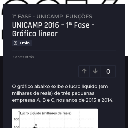
1ª FASE - UNICAMP
,
FUNÇÕES
3
UNICAMP 2016 – 1ª Fase –
a
n
Gráfico linear
o
1 min
s
a
b
3 anos atrás
3
t
y
a
r
P
n
0
á
l
o
s
e
s
n
a
3
O gráfico abaixo exibe o lucro líquido (em
u
t
a
milhares de reais) de três pequenas
s
r
n
empresas A, B e C, nos anos de 2013 e 2014.
á
o
s
s
a
t