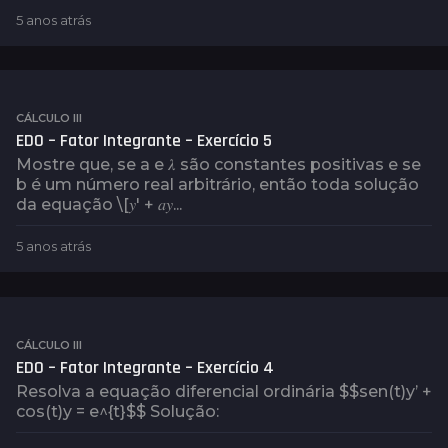
5 anos atrás
4
a
n
o
s
a
CÁLCULO III
t
EDO – Fator Integrante – Exercício 5
r
Mostre que, se a e 𝜆 são constantes positivas e se
á
b é um número real arbitrário, então toda solução
s
da equação \[𝑦′ + 𝑎𝑦...
5 anos atrás
5
a
n
o
s
a
CÁLCULO III
t
EDO – Fator Integrante – Exercício 4
r
Resolva a equação diferencial ordinária $$sen(t)y’ +
á
cos(t)y = e^{t}$$ Solução:
s