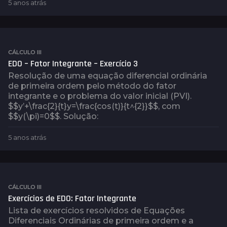
5 anos atrás
5
a
n
o
s
a
CÁLCULO III
t
EDO – Fator Integrante – Exercício 3
r
Resolução de uma equação diferencial ordinária
á
de primeira ordem pelo método do fator
s
integrante e o problema do valor inicial (PVI).
$$y’+\frac{2}{t}y=\frac{cos(t)}{t^{2}}$$, com
$$y(\pi)=0$$. Solução:
5 anos atrás
5
a
n
o
s
a
CÁLCULO III
t
Exercícios de EDO: Fator Integrante
r
Lista de exercícios resolvidos de Equações
á
Diferenciais Ordinárias de primeira ordem e a
s