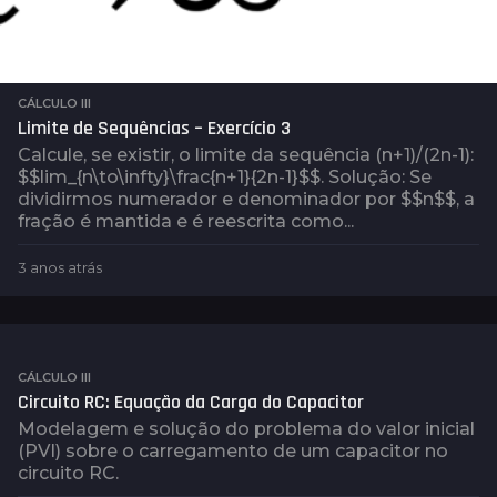
CÁLCULO III
Limite de Sequências – Exercício 3
Calcule, se existir, o limite da sequência (n+1)/(2n-1):
$$lim_{n\to\infty}\frac{n+1}{2n-1}$$. Solução: Se
dividirmos numerador e denominador por $$n$$, a
fração é mantida e é reescrita como...
3 anos atrás
3
a
n
o
s
a
CÁLCULO III
t
Circuito RC: Equação da Carga do Capacitor
r
Modelagem e solução do problema do valor inicial
á
(PVI) sobre o carregamento de um capacitor no
s
circuito RC.