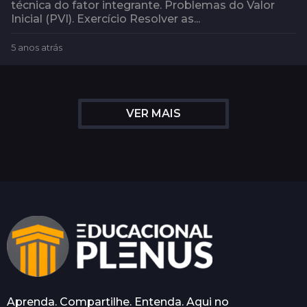
técnica do fator integrante. Problemas do Valor
Inicial (PVI). Exercício Resolver as...
5 anos atrás
4
a
n
o
s
VER MAIS
a
t
r
á
s
Aprenda. Compartilhe. Entenda. Aqui no