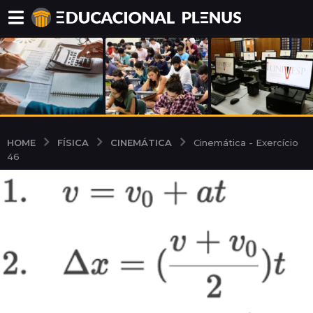
FÍSICA
CINEMÁTICA
HOME
Cinemática - Exercício
46