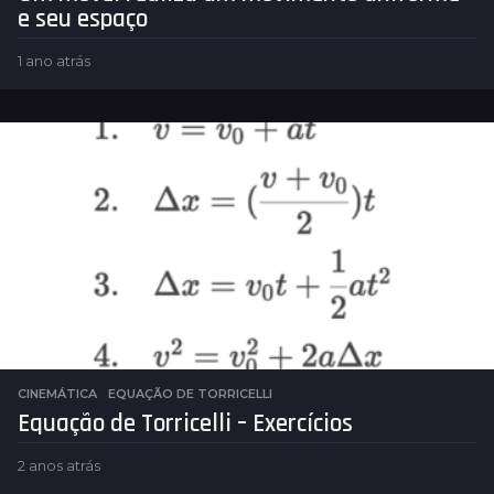
e seu espaço
1 ano atrás
1
a
n
o
a
t
r
á
s
CINEMÁTICA
EQUAÇÃO DE TORRICELLI
Equação de Torricelli – Exercícios
2 anos atrás
1
a