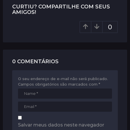
n
CURTIU? COMPARTILHE COM SEUS
a
AMIGOS!
t
i
0
o
n
0 COMENTÁRIOS
O seu endereço de e-mail não será publicado.
Campos obrigatórios são marcados com
*
Salvar meus dados neste navegador