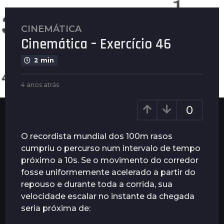
CINEMÁTICA
4
Cinemática – Exercício 46
a
n
2 min
o
s
b
4 anos atrás
4
a
y
a
t
G
n
0
u
r
o
i
s
á
m
a
O recordista mundial dos 100m rasos
s
a
t
cumpriu o percurso num intervalo de tempo
4
r
r
próximo a 10s. Se o movimento do corredor
ã
a
á
e
s
fosse uniformemente acelerado a partir do
n
s
repouso e durante toda a corrida, sua
o
velocidade escalar no instante da chegada
s
seria próxima de:
a
t