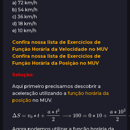
a) 72 km/h
r
b) 54 km/h
á
c) 36 km/h
s
d) 18 km/h
e) 10 km/h
Confira nossa lista de Exercícios de
Função Horária da Velocidade no MUV
Confira nossa lista de Exercícios de
Função Horária da Posição no MUV
Solução:
Aqui primeiro precisamos descobrir a
aceleração utilizando a
função horária da
posição
no MUV.
Δ
S
=
v
0
∗
t
+
a
∗
t
2
2
⟶
100
=
0
∗
10
+
a
∗
10
2
2
Agora podemos utilizar a função horária da