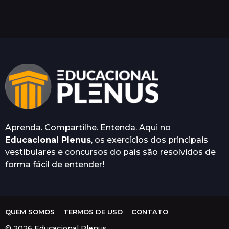
n
o
a
t
r
á
s
Aprenda. Compartilhe. Entenda. Aqui no
Educacional Plenus
, os exercícios dos principais
vestibulares e concursos do país são resolvidos de
forma fácil de entender!
QUEM SOMOS
TERMOS DE USO
CONTATO
© 2026 Educacional Plenus