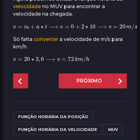
velocidade
no MUV para encontrar a
velocidade na chegada.
v
=
v
0
+
a
∗
t
⟶
v
=
0
+
2
∗
10
⟶
v
=
20
m
/
s
Só falta
converter
a velocidade de m/s para
km/h.
v
=
20
∗
3
,
6
⟶
v
=
72
k
m
/
h
P
PRÓXIMO
o
s
t
P
,
,
a
FUNÇÃO HORÁRIA DA POSIÇÃO
g
FUNÇÃO HORÁRIA DA VELOCIDADE
MUV
i