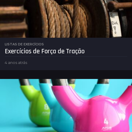
á
s
LISTAS DE EXERCÍCIOS
Exercícios de Força de Tração
4 anos atrás
4
a
n
o
s
a
t
r
á
s