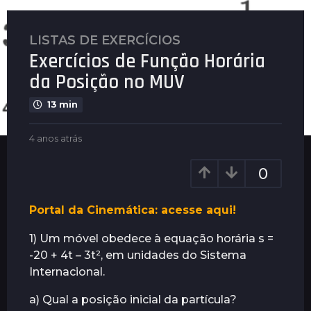
LISTAS DE EXERCÍCIOS
4
Exercícios de Função Horária
a
n
da Posição no MUV
o
13 min
s
a
b
4 anos atrás
4
t
y
a
r
G
n
0
á
u
o
s
i
s
m
a
4
Portal da Cinemática: acesse aqui!
a
t
a
r
r
1) Um móvel obedece à equação horária s =
n
ã
á
-20 + 4t – 3t², em unidades do Sistema
o
e
s
s
Internacional.
s
a
a) Qual a posição inicial da partícula?
t