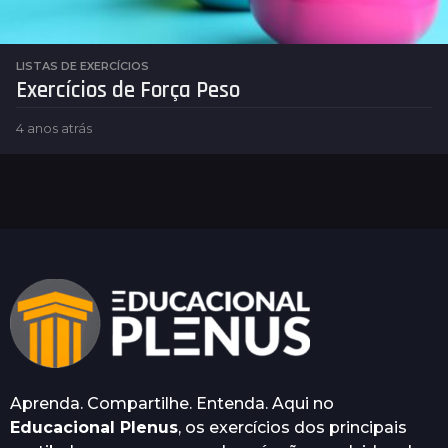
LISTAS DE EXERCÍCIOS
Exercícios de Força Peso
4 anos atrás
4
a
n
o
s
a
t
r
á
s
Aprenda. Compartilhe. Entenda. Aqui no
Educacional Plenus
, os exercícios dos principais