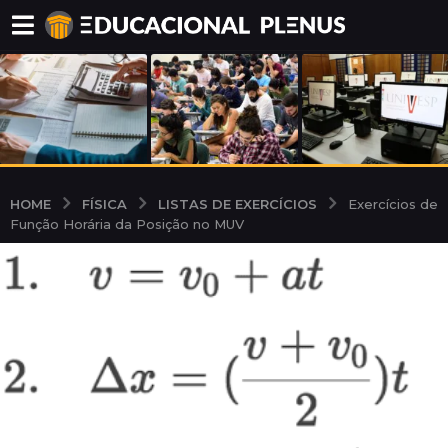
FÍSICA
LISTAS DE EXERCÍCIOS
HOME
Exercícios de
Função Horária da Posição no MUV