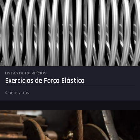
LISTAS DE EXERCÍCIOS
Exercícios de Força Elástica
4 anos atrás
4
a
n
o
s
a
t
r