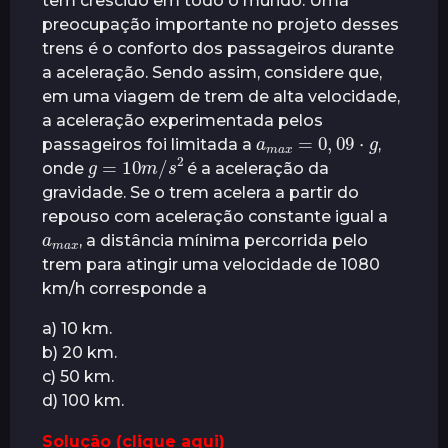
tem crescido em todo o mundo. Uma
preocupação importante no projeto desses
trens é o conforto dos passageiros durante
a aceleração. Sendo assim, considere que,
em uma viagem de trem de alta velocidade,
a aceleração experimentada pelos
a
m
a
x
g
=
0
,
09
⋅
passageiros foi limitada a
,
g
=
10
m
/
s
2
onde
é a aceleração da
gravidade. Se o trem acelera a partir do
repouso com aceleração constante igual a
a
a
m
x
, a distância mínima percorrida pelo
trem para atingir uma velocidade de 1080
km/h corresponde a
a) 10 km.
b) 20 km.
c) 50 km.
d) 100 km.
Solução (clique aqui)