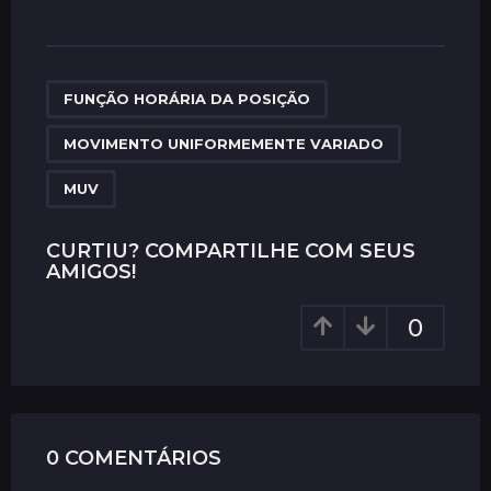
s
t
P
,
,
a
FUNÇÃO HORÁRIA DA POSIÇÃO
g
MOVIMENTO UNIFORMEMENTE VARIADO
i
n
MUV
a
t
CURTIU? COMPARTILHE COM SEUS
i
AMIGOS!
o
0
n
0 COMENTÁRIOS