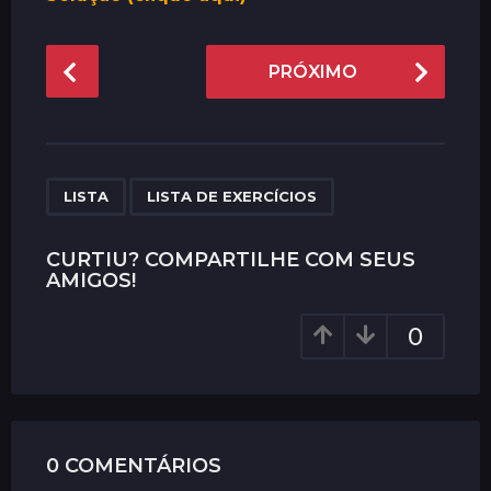
P
PRÓXIMO
o
s
t
P
,
a
LISTA
LISTA DE EXERCÍCIOS
g
i
CURTIU? COMPARTILHE COM SEUS
AMIGOS!
n
a
0
t
i
o
n
0 COMENTÁRIOS