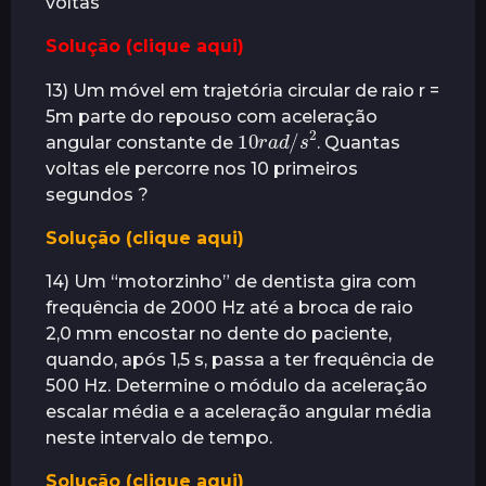
voltas
Solução (clique aqui)
13) Um móvel em trajetória circular de raio r =
5m parte do repouso com aceleração
10
r
a
2
d
/
s
angular constante de
. Quantas
voltas ele percorre nos 10 primeiros
segundos ?
Solução (clique aqui)
14) Um “motorzinho” de dentista gira com
frequência de 2000 Hz até a broca de raio
2,0 mm encostar no dente do paciente,
quando, após 1,5 s, passa a ter frequência de
500 Hz. Determine o módulo da aceleração
escalar média e a aceleração angular média
neste intervalo de tempo.
Solução (clique aqui)