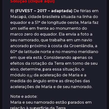
Solução (clique aqui)
8)
(FUVEST – 2017 – adaptada)
De férias em
Macapá, cidade brasileira situada na linha do
equador e a 51° de longitude oeste, Maria faz
um selfie em frente ao monumento do
marco zero do equador. Ela envia a foto a
seu namorado, que trabalha em um navio
ancorado próximo à costa da Groenlândia, a
60° de latitude norte e no mesmo meridiano
em que ela está. Considerando apenas os
efeitos da rotação da Terra em torno de seu
eixo, determine, para essa situação, o
M
a
módulo
da aceleração de Maria e a
medida do ângulo entre as direções das
acelerações de Maria e de seu namorado.
Note e adote:
Maria e seu namorado estão parados em
relação à superfície da Terra.