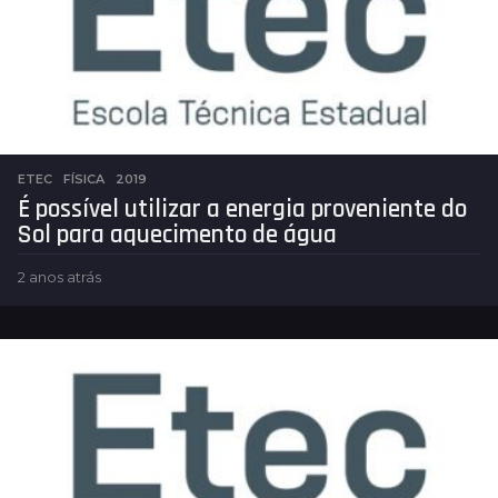
s
ETEC
,
FÍSICA
2019
É possível utilizar a energia proveniente do
Sol para aquecimento de água
2 anos atrás
2
a
n
o
s
a
t
r
á
s