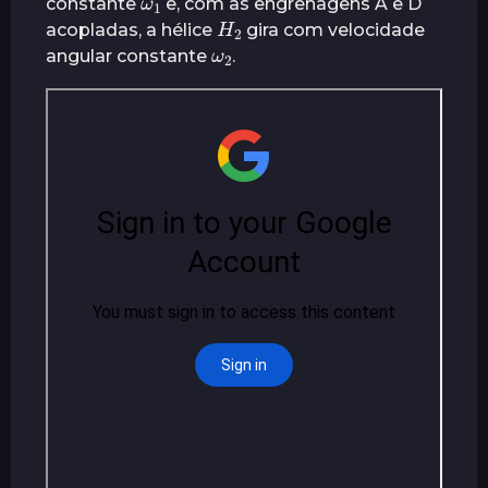
constante
e, com as engrenagens A e D
H
2
acopladas, a hélice
gira com velocidade
ω
2
angular constante
.