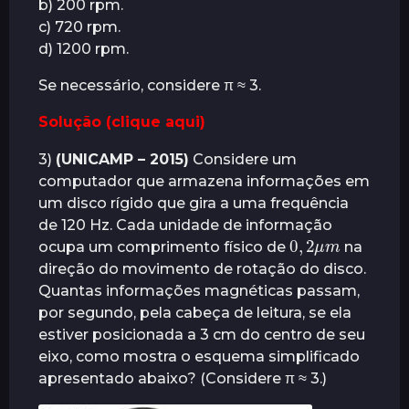
b) 200 rpm.
c) 720 rpm.
d) 1200 rpm.
Se necessário, considere π ≈ 3.
Solução (clique aqui)
3)
(UNICAMP – 2015)
Considere um
computador que armazena informações em
um disco rígido que gira a uma frequência
de 120 Hz. Cada unidade de informação
0
m
,
2
μ
ocupa um comprimento físico de
na
direção do movimento de rotação do disco.
Quantas informações magnéticas passam,
por segundo, pela cabeça de leitura, se ela
estiver posicionada a 3 cm do centro de seu
eixo, como mostra o esquema simplificado
apresentado abaixo? (Considere π ≈ 3.)