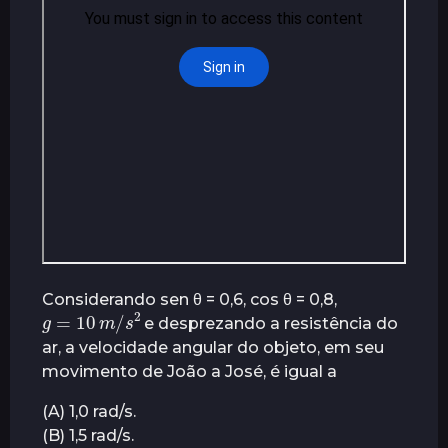
Considerando sen θ = 0,6, cos θ = 0,8,
g
=
10
m
/
s
2
e desprezando a resistência do
ar, a velocidade angular do objeto, em seu
movimento de João a José, é igual a
(A) 1,0 rad/s.
(B) 1,5 rad/s.