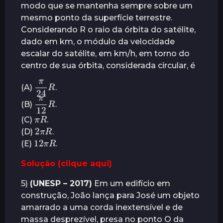
modo que se mantenha sempre sobre um
mesmo ponto da superfície terrestre.
Considerando R o raio da órbita do satélite,
dado em km, o módulo da velocidade
escalar do satélite, em km/h, em torno do
centro de sua órbita, considerada circular, é
π
R
24
(A)
.
π
R
12
(B)
.
R
π
(C)
.
2
R
π
(D)
.
12
R
π
(E)
.
Solução (clique aqui)
5)
(UNESP – 2017)
Em um edifício em
construção, João lança para José um objeto
amarrado a uma corda inextensível e de
massa desprezível, presa no ponto O da