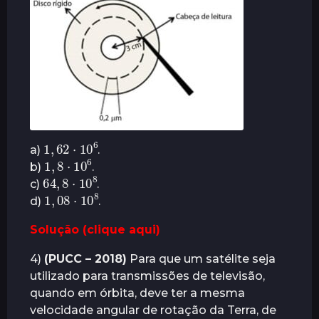
1
,
62
⋅
10
6
a)
.
1
,
8
⋅
10
6
b)
.
64
,
8
8
⋅
10
c)
.
1
,
08
8
⋅
10
d)
.
Solução (clique aqui)
4)
(PUCC – 2018)
Para que um satélite seja
utilizado para transmissões de televisão,
quando em órbita, deve ter a mesma
velocidade angular de rotação da Terra, de