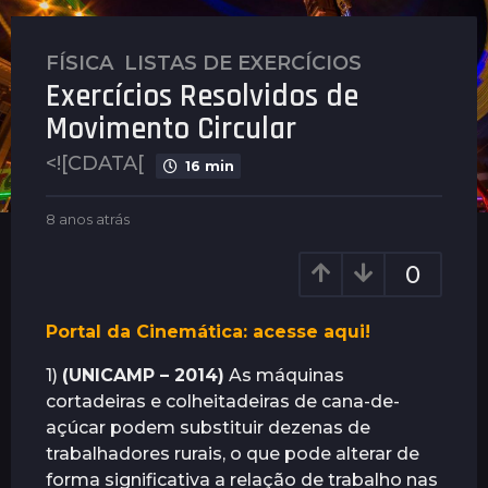
FÍSICA
,
LISTAS DE EXERCÍCIOS
8
Exercícios Resolvidos de
a
n
Movimento Circular
o
<![CDATA[
s
16 min
a
b
t
8 anos atrás
4
y
a
r
G
n
0
á
u
o
s
i
s
m
a
4
Portal da Cinemática: acesse aqui!
a
t
a
r
r
1)
(UNICAMP – 2014)
As máquinas
n
ã
á
cortadeiras e colheitadeiras de cana-de-
o
e
s
s
açúcar podem substituir dezenas de
s
trabalhadores rurais, o que pode alterar de
a
forma significativa a relação de trabalho nas
t