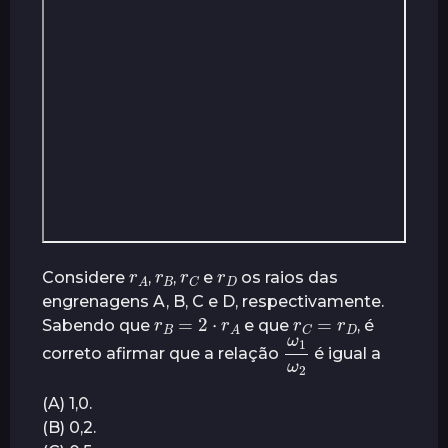
A
r
B
r
C
r
D
r
Considere
,
,
e
os raios das
engrenagens A, B, C e D, respectivamente.
r
B
=
2
⋅
r
A
r
C
=
r
D
Sabendo que
e que
, é
ω
ω
2
1
correto afirmar que a relação
é igual a
(A) 1,0.
(B) 0,2.