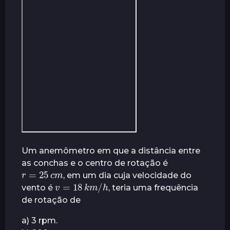
Um anemômetro em que a distância entre
as conchas e o centro de rotação é
r
=
25
c
m
, em um dia cuja velocidade do
v
=
18
k
m
/
h
vento é
, teria uma frequência
de rotação de
a) 3 rpm.