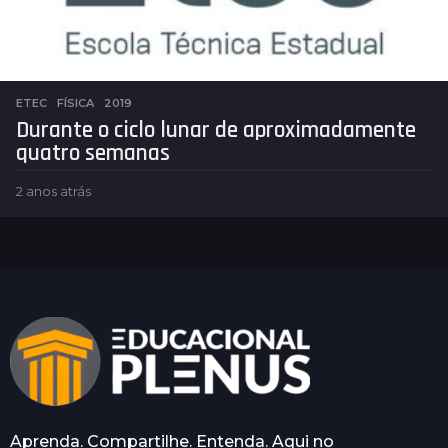
ETEC
,
FÍSICA
2019
Durante o ciclo lunar de aproximadamente
quatro semanas
2 anos atrás
2
a
n
o
s
a
t
r
á
s
Aprenda. Compartilhe. Entenda. Aqui no