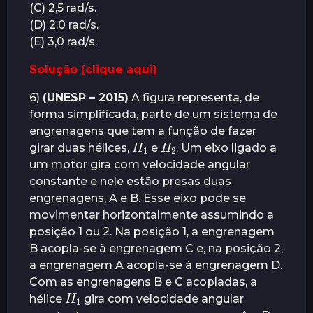
(C) 2,5 rad/s.
(D) 2,0 rad/s.
(E) 3,0 rad/s.
Solução (clique aqui)
6)
(UNESP – 2015)
A figura representa, de
forma simplificada, parte de um sistema de
engrenagens que tem a função de fazer
H
1
H
2
girar duas hélices,
e
. Um eixo ligado a
um motor gira com velocidade angular
constante e nele estão presas duas
engrenagens, A e B. Esse eixo pode se
movimentar horizontalmente assumindo a
posição 1 ou 2. Na posição 1, a engrenagem
B acopla-se à engrenagem C e, na posição 2,
a engrenagem A acopla-se à engrenagem D.
Com as engrenagens B e C acopladas, a
H
1
hélice
gira com velocidade angular
ω
1