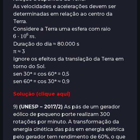
As velocidades e acelerações devem ser
determinadas em relação ao centro da
Terra.
Considere a Terra uma esfera com raio
6
⋅
m
10
6
.
Duração do dia ≈ 80.000 s
π ≈ 3
Ignore os efeitos da translação da Terra em
torno do Sol.
sen 30° = cos 60° = 0,5
sen 60° = cos 30° ≈ 0,9
Solução (clique aqui)
9)
(UNESP – 2017/2)
As pás de um gerador
eólico de pequeno porte realizam 300
rotações por minuto. A transformação da
energia cinética das pás em energia elétrica
pelo gerador tem rendimento de 60%, o que