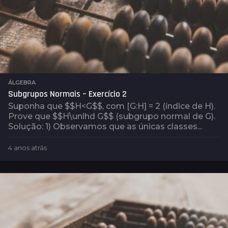
ÁLGEBRA
Subgrupos Normais – Exercício 2
Suponha que $$H<G$$, com [G:H] = 2 (índice de H).
Prove que $$H\unlhd G$$ (subgrupo normal de G).
Solução: 1) Observamos que as únicas classes...
4 anos atrás
4
a
n
o
s
a
t
r
á