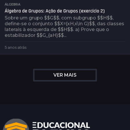
a
ÁLGEBRA
t
Álgebra de Grupos: Ação de Grupos (exercício 2)
r
Sobre um grupo $$G$$, com subgrupo $$H$$,
á
define-se o conjunto $$X={xH,x\in G}$$, das classes
s
laterais à esquerda de $$H$$. a) Prove que o
estabilizador $$G_{aH}$$...
5 anos atrás
5
a
n
o
s
VER MAIS
a
t
r
á
s