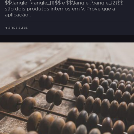
$$\langle . \rangle_{1}$$ e $$\langle . \rangle_{2}$$
são dois produtos internos em V. Prove que a
aplicação...
4 anos atrás
4
a
n
o
s
a
t
r
á
s