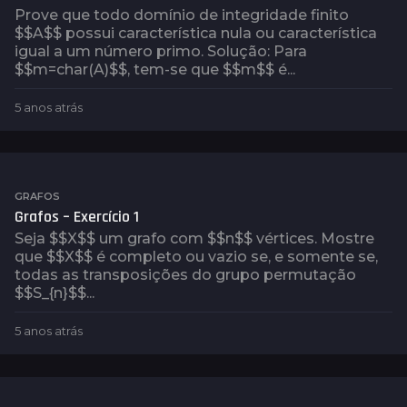
r
Prove que todo domínio de integridade finito
á
$$A$$ possui característica nula ou característica
s
igual a um número primo. Solução: Para
$$m=char(A)$$, tem-se que $$m$$ é...
5 anos atrás
5
a
n
o
s
a
GRAFOS
t
Grafos – Exercício 1
r
Seja $$X$$ um grafo com $$n$$ vértices. Mostre
á
que $$X$$ é completo ou vazio se, e somente se,
s
todas as transposições do grupo permutação
$$S_{n}$$...
5 anos atrás
5
a
n
o
s