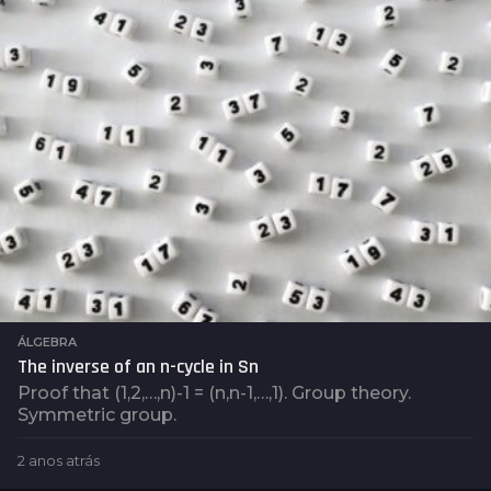
a
t
r
á
s
ÁLGEBRA
The inverse of an n-cycle in Sn
Proof that (1,2,…,n)-1 = (n,n-1,…,1). Group theory.
Symmetric group.
2 anos atrás
2
a