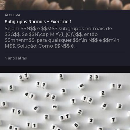
ÁLGEBRA
Subgrupos Normais – Exercício 1
Sejam $$N$$ e $$M$$ subgrupos normais de
$$G$$. Se $$N\cap M =\{1_{G}\}$$, então
$$mn=nm$$, para quaisquer $$n\in N$$ e $$m\in
M$$. Solução: Como $$N$$ é...
4 anos atrás
4
a
n
o
s
a
t
r
á
s