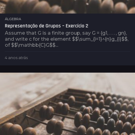
ÁLGEBRA
Representação de Grupos – Exercício 2
Assume that G is a finite group, say G = {g1, . . . , gn},
and write c for the element $$\sum_{i=1}^{n}g_{i}$$,
of $$\mathbb{C}G$$...
4 anos atrás
4
a
n
o
s
a
t
r
á
s