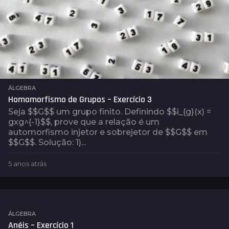
ÁLGEBRA
Homomorfismo de Grupos – Exercício 3
Seja $$G$$ um grupo finito. Definindo $$i_{g}(x) =
gxg^{-1}$$, prove que a relação é um
automorfismo injetor e sobrejetor de $$G$$ em
$$G$$. Solução: 1)...
5 anos atrás
4
a
n
o
s
a
ÁLGEBRA
t
Anéis – Exercício 1