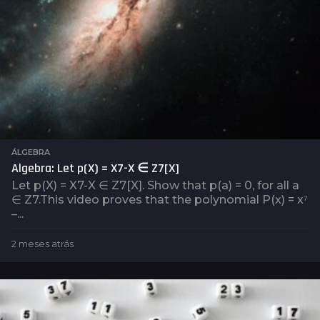
ÁLGEBRA
Algebra: Let p(X) = X7-X ∈ Z7[X]
Let p(X) = X7-X ∈ Z7[X]. Show that p(a) = 0, for all a
∈ Z7.This video proves that the polynomial P(x) = x⁷
–...
2 meses atrás
2
m
e
s
e
s