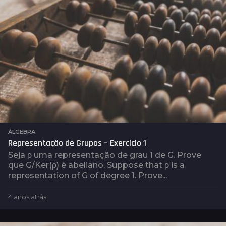
s
ÁLGEBRA
Representação de Grupos – Exercício 1
Seja ρ uma representação de grau 1 de G. Prove
que G/Ker(ρ) é abeliano. Suppose that ρ is a
representation of G of degree 1. Prove...
4 anos atrás
4
a
n
o