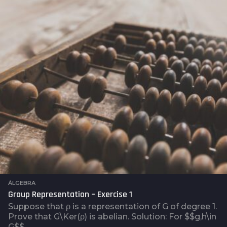
s
a
t
r
á
s
ÁLGEBRA
Group Representation – Exercise 1
Suppose that ρ is a representation of G of degree 1.
Prove that G\Ker(ρ) is abelian. Solution: For $$g,h\in
G$$,