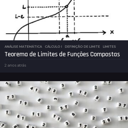
ANÁLISE MATEMÁTICA
,
CÁLCULO I
DEFINIÇÃO DE LIMITE
,
LIMITES
Teorema de Limites de Funções Compostas
2 anos atrás
2
a
n
o
s
a
t
r
á
s