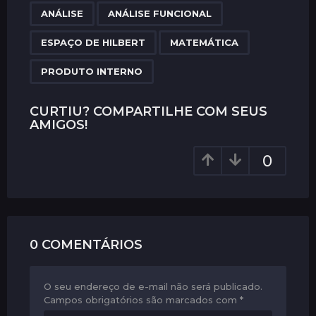
,
,
,
,
a
ANÁLISE
ANÁLISE FUNCIONAL
g
ESPAÇO DE HILBERT
MATEMÁTICA
i
n
PRODUTO INTERNO
a
t
CURTIU? COMPARTILHE COM SEUS
i
AMIGOS!
o
0
n
0 COMENTÁRIOS
O seu endereço de e-mail não será publicado.
Campos obrigatórios são marcados com
*