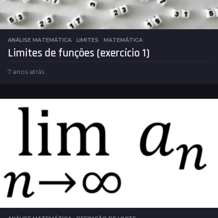
ANÁLISE MATEMÁTICA
LIMITES
,
MATEMÁTICA
Limites de funções (exercício 1)
7 anos atrás
4
a
n
o
s
a
t
r
á
s