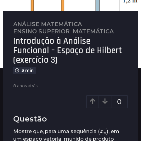
ANÁLISE MATEMÁTICA
,
8
ENSINO SUPERIOR
,
MATEMÁTICA
a
Introdução à Análise
n
o
Funcional – Espaço de Hilbert
s
(exercício 3)
a
t
3 min
r
á
b
8 anos atrás
8
y
a
s
P
n
8
0
l
o
a
e
s
n
n
a
Questão
u
t
o
(
x
)
n
s
r
s
Mostre que, para uma sequência
, em
á
a
um espaço vetorial munido de produto
s