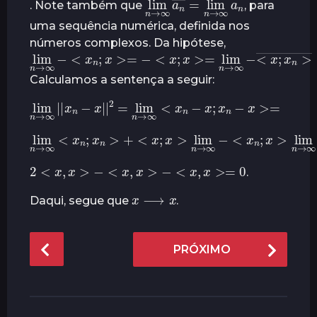
. Note também que
, para
uma sequência numérica, definida nos
números complexos. Da hipótese,
lim
n
→
∞
−
<
x
n
;
x
>=
−
<
x
;
x
>=
lim
n
→
∞
−
<
x
;
x
n
>
―
Calculamos a sentença a seguir:
lim
n
→
∞
|
|
x
n
−
x
|
|
2
=
>=
lim
n
→
∞
<
x
n
−
x
;
x
n
−
x
<
x
;
x
>
lim
n
→
lim
∞
−
n
<
→
x
n
∞
;
<
x
x
>
n
lim
;
x
n
n
>
→
+
∞
−
<
x
;
x
2
<
x
,
x
>
−
<
x
,
x
>
−
<
x
,
x
>=
0
.
x
⟶
x
Daqui, segue que
.
P
PRÓXIMO
o
s
t
P