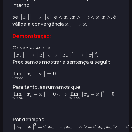
t
interno,
r
|
|
x
n
|
|
⟶
|
|
x
|
|
<
x
n
,
x
>⟶<
x
,
x
>
se
e
, é
á
x
n
⟶
x
válida a convergência
.
s
Demonstração:
Observa-se que
|
|
x
n
|
|
⟶
|
|
x
|
|
⟺
|
|
x
n
|
|
2
⟶
|
|
x
|
|
2
.
Precisamos mostrar a sentença a seguir:
lim
n
→
=
∞
0
|
|
x
n
−
x
|
|
.
Para tanto, assumamos que
lim
n
→
∞
|
|
x
n
−
x
|
|
=
2
0
=
⟺
0
lim
n
→
∞
|
|
x
n
−
x
|
|
.
Por definição,
|
|
x
n
−
x
|
|
2
=<
x
n
−
x
;
x
n
−
x
>=<
x
n
;
x
n
>
+
<
x
;
x
>
−
<
x
n
;
x
>
−
<
x
;
x
n
>
lim
lim
n
n
→
→
∞
∞
a
a
n
n
―
―
=