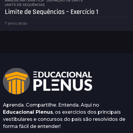
ANÁLISE MATEMÁTICA
DEFINIÇÃO DE LIMITE
,
LIMITE DE SEQUÊNCIAS
Limite de Sequências – Exercício 1
7 anos atrás
3
a
n
o
s
a
t
r
á
s
Aprenda. Compartilhe. Entenda. Aqui no
Educacional Plenus
, os exercícios dos principais
vestibulares e concursos do país são resolvidos de
forma fácil de entender!