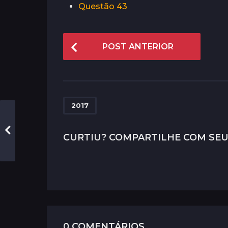
Questão 43
P
POST ANTERIOR
o
s
t
P
2017
a
g
CURTIU? COMPARTILHE COM SEU
i
n
a
t
i
0 COMENTÁRIOS