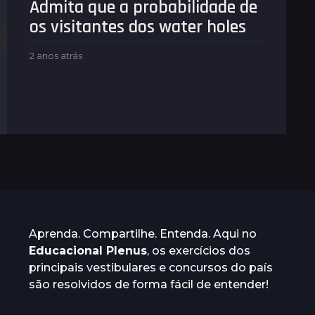
Admita que a probabilidade de
os visitantes dos water holes
2 anos atrás
2
a
n
o
s
a
t
r
á
s
Aprenda. Compartilhe. Entenda. Aqui no
Educacional Plenus
, os exercícios dos
principais vestibulares e concursos do país
são resolvidos de forma fácil de entender!