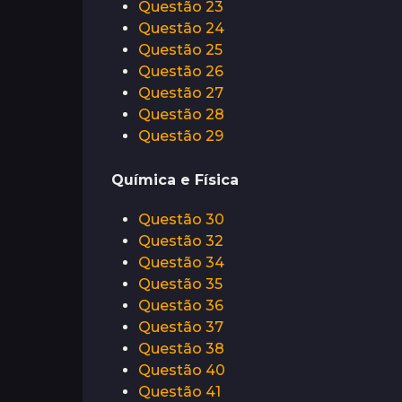
Questão 23
s
o
Questão 24
s
Questão 25
a
Questão 26
t
Questão 27
r
Questão 28
á
Questão 29
s
Química e Física
Questão 30
Questão 32
Questão 34
Questão 35
Questão 36
Questão 37
Questão 38
Questão 40
Questão 41