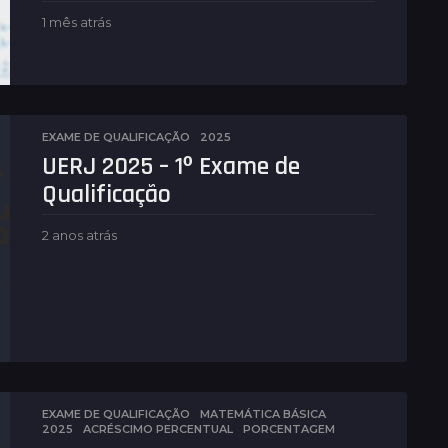
1 mês atrás
1
m
ê
s
a
t
r
EXAME DE QUALIFICAÇÃO
2025
á
UERJ 2025 – 1º Exame de
s
Qualificação
2 anos atrás
2
a
n
o
s
a
t
r
á
s
EXAME DE QUALIFICAÇÃO
,
MATEMÁTICA BÁSICA
2025
,
ACRÉSCIMO PERCENTUAL
,
PORCENTAGEM